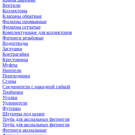
Вентили
Коллекторы
Клапаны обратные
Фильтры промывные
Фильтры сетчатые
Комплектующие для коллекторов
Фитинги резьбовые
Водоотводы
Заглушки
Контрагайки
Крестовины
Муфты
Ниппели
Переходники
Сгоны
Соединители с накидной гайкой
Тройники
Уголки
Удлинители
Футорки
Штуцеры под шланг
Труба для аксиальных фитингов
Труба для аксиальных фитингов
Фитинги аксиальные