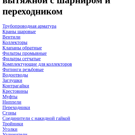
вытяжной с шарниром и
переходником
Трубопроводная арматура
Краны шаровые
Вентили
Коллекторы
Клапаны обратные
Фильтры промывные
Фильтры сетчатые
Комплектующие для коллекторов
Фитинги резьбовые
Водоотводы
Заглушки
Контрагайки
Крестовины
Муфты
Ниппели
Переходники
Сгоны
Соединители с накидной гайкой
Тройники
Уголки
Удлинители