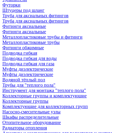
Футорки
Штуцеры под шланг
Труба для аксиальных фитингов
Труба для аксиальных фитингов
Фитинги аксиальные
Фитинги аксиальные
Металлопластиковые трубы и фитинги
Металлопластиковые трубы
Фитинги обжимные
Подводка гибкая
Подводка гибкая для воды
Подводка гибкая для газа
Муфты диэлектрические
Муфты диэлектрические
Водяной тёплый пол
Трубы для "теплого пола"
Инструмент для монтажа "теплого пола"
Коллекторные группы и комплектующие
Коллекторные группы
Комплектующие для коллекторных групп
Насосно-смесительные узлы
Шкафы распределительные
Отопительное оборудование
Радиаторы отопления