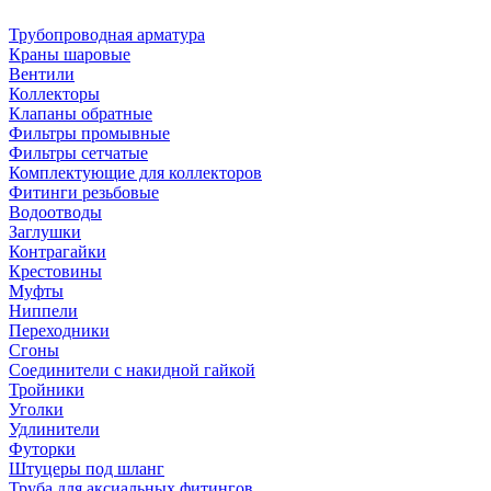
Трубопроводная арматура
Краны шаровые
Вентили
Коллекторы
Клапаны обратные
Фильтры промывные
Фильтры сетчатые
Комплектующие для коллекторов
Фитинги резьбовые
Водоотводы
Заглушки
Контрагайки
Крестовины
Муфты
Ниппели
Переходники
Сгоны
Соединители с накидной гайкой
Тройники
Уголки
Удлинители
Футорки
Штуцеры под шланг
Труба для аксиальных фитингов