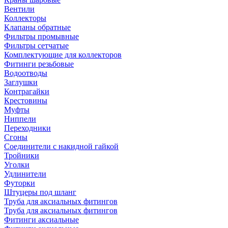
Вентили
Коллекторы
Клапаны обратные
Фильтры промывные
Фильтры сетчатые
Комплектующие для коллекторов
Фитинги резьбовые
Водоотводы
Заглушки
Контрагайки
Крестовины
Муфты
Ниппели
Переходники
Сгоны
Соединители с накидной гайкой
Тройники
Уголки
Удлинители
Футорки
Штуцеры под шланг
Труба для аксиальных фитингов
Труба для аксиальных фитингов
Фитинги аксиальные