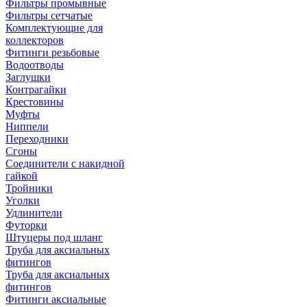
Фильтры промывные
Фильтры сетчатые
Комплектующие для
коллекторов
Фитинги резьбовые
Водоотводы
Заглушки
Контрагайки
Крестовины
Муфты
Ниппели
Переходники
Сгоны
Соединители с накидной
гайкой
Тройники
Уголки
Удлинители
Футорки
Штуцеры под шланг
Труба для аксиальных
фитингов
Труба для аксиальных
фитингов
Фитинги аксиальные