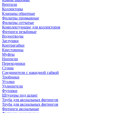
Вентили
Коллекторы
Клапаны обратные
Фильтры промывные
Фильтры сетчатые
Комплектующие для коллекторов
Фитинги резьбовые
Водоотводы
Заглушки
Контрагайки
Крестовины
Муфты
Ниппели
Переходники
Сгоны
Соединители с накидной гайкой
Тройники
Уголки
Удлинители
Футорки
Штуцеры под шланг
Труба для аксиальных фитингов
Труба для аксиальных фитингов
Фитинги аксиальные