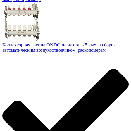
Коллекторная группа ONDO нерж сталь 5 вых. в сборе с
автоматическим воздухоотводчиком, расходомерам