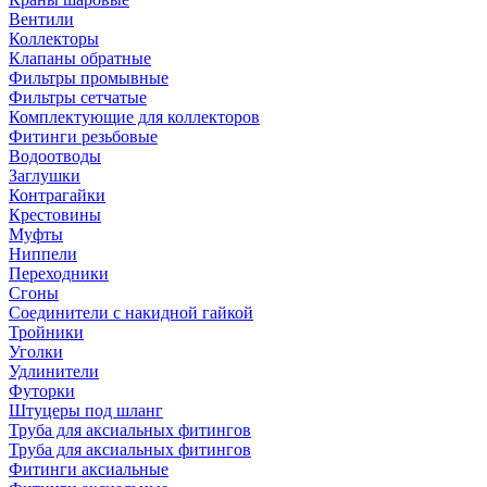
Вентили
Коллекторы
Клапаны обратные
Фильтры промывные
Фильтры сетчатые
Комплектующие для коллекторов
Фитинги резьбовые
Водоотводы
Заглушки
Контрагайки
Крестовины
Муфты
Ниппели
Переходники
Сгоны
Соединители с накидной гайкой
Тройники
Уголки
Удлинители
Футорки
Штуцеры под шланг
Труба для аксиальных фитингов
Труба для аксиальных фитингов
Фитинги аксиальные