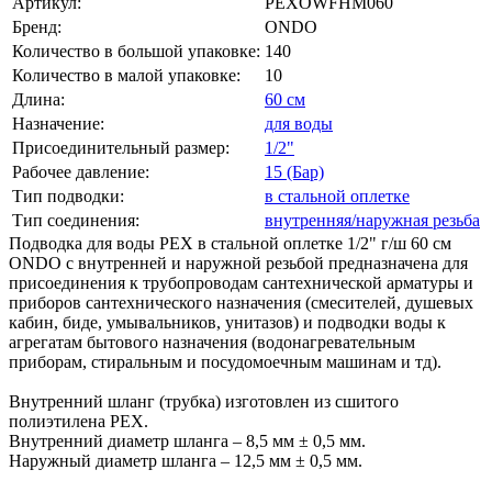
Артикул:
PEXOWFHM060
Бренд:
ONDO
Количество в большой упаковке:
140
Количество в малой упаковке:
10
Длина:
60 см
Назначение:
для воды
Присоединительный размер:
1/2"
Рабочее давление:
15 (Бар)
Тип подводки:
в стальной оплетке
Тип соединения:
внутренняя/наружная резьба
Подводка для воды PEX в стальной оплетке 1/2" г/ш 60 cм
ONDO с внутренней и наружной резьбой предназначена для
присоединения к трубопроводам сантехнической арматуры и
приборов сантехнического назначения (смесителей, душевых
кабин, биде, умывальников, унитазов) и подводки воды к
агрегатам бытового назначения (водонагревательным
приборам, стиральным и посудомоечным машинам и тд).
Внутренний шланг (трубка) изготовлен из сшитого
полиэтилена PEX.
Внутренний диаметр шланга – 8,5 мм ± 0,5 мм.
Наружный диаметр шланга – 12,5 мм ± 0,5 мм.