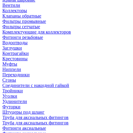
Вентили
Коллекторы
Клапаны обратные
Фильтры промывные
Фильтры сетчатые
Комплектующие для коллекторов
Фитинги резьбовые
Водоотводы
Заглушки
Контрагайки
Крестовины
Муфты
Ниппели
Переходники
Сгоны
Соединители с накидной гайкой
Тройники
Уголки
Удлинители
Футорки
Штуцеры под шланг
Труба для аксиальных фитингов
Труба для аксиальных фитингов
Фитинги аксиальные