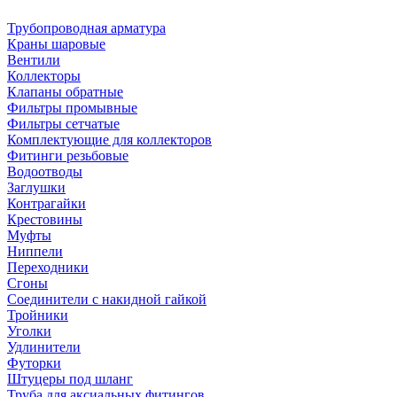
Трубопроводная арматура
Краны шаровые
Вентили
Коллекторы
Клапаны обратные
Фильтры промывные
Фильтры сетчатые
Комплектующие для коллекторов
Фитинги резьбовые
Водоотводы
Заглушки
Контрагайки
Крестовины
Муфты
Ниппели
Переходники
Сгоны
Соединители с накидной гайкой
Тройники
Уголки
Удлинители
Футорки
Штуцеры под шланг
Труба для аксиальных фитингов