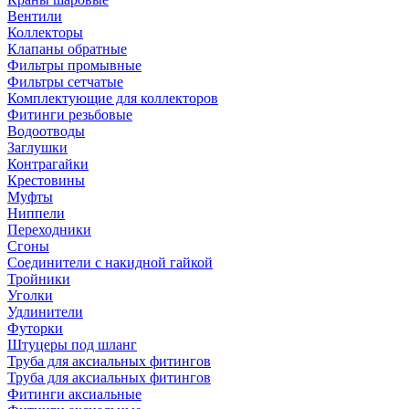
Вентили
Коллекторы
Клапаны обратные
Фильтры промывные
Фильтры сетчатые
Комплектующие для коллекторов
Фитинги резьбовые
Водоотводы
Заглушки
Контрагайки
Крестовины
Муфты
Ниппели
Переходники
Сгоны
Соединители с накидной гайкой
Тройники
Уголки
Удлинители
Футорки
Штуцеры под шланг
Труба для аксиальных фитингов
Труба для аксиальных фитингов
Фитинги аксиальные