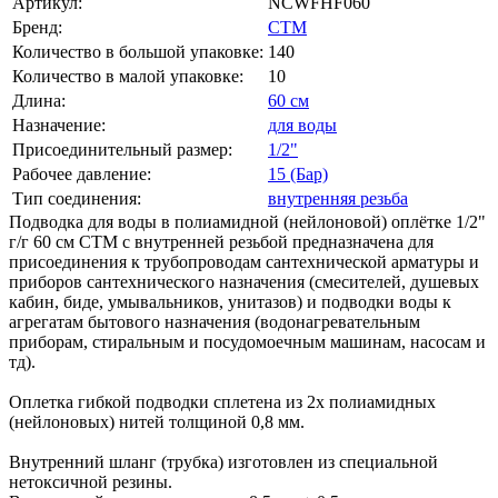
Артикул:
NCWFHF060
Бренд:
СТМ
Количество в большой упаковке:
140
Количество в малой упаковке:
10
Длина:
60 см
Назначение:
для воды
Присоединительный размер:
1/2"
Рабочее давление:
15 (Бар)
Тип соединения:
внутренняя резьба
Подводка для воды в полиамидной (нейлоновой) оплётке 1/2"
г/г 60 cм CTM с внутренней резьбой предназначена для
присоединения к трубопроводам сантехнической арматуры и
приборов сантехнического назначения (смесителей, душевых
кабин, биде, умывальников, унитазов) и подводки воды к
агрегатам бытового назначения (водонагревательным
приборам, стиральным и посудомоечным машинам, насосам и
тд).
Оплетка гибкой подводки сплетена из 2х полиамидных
(нейлоновых) нитей толщиной 0,8 мм.
Внутренний шланг (трубка) изготовлен из специальной
нетоксичной резины.