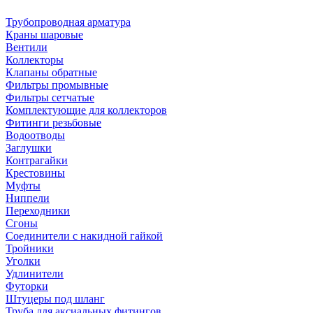
Трубопроводная арматура
Краны шаровые
Вентили
Коллекторы
Клапаны обратные
Фильтры промывные
Фильтры сетчатые
Комплектующие для коллекторов
Фитинги резьбовые
Водоотводы
Заглушки
Контрагайки
Крестовины
Муфты
Ниппели
Переходники
Сгоны
Соединители с накидной гайкой
Тройники
Уголки
Удлинители
Футорки
Штуцеры под шланг
Труба для аксиальных фитингов