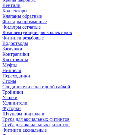
Вентили
Коллекторы
Клапаны обратные
Фильтры промывные
Фильтры сетчатые
Комплектующие для коллекторов
Фитинги резьбовые
Водоотводы
Заглушки
Контрагайки
Крестовины
Муфты
Ниппели
Переходники
Сгоны
Соединители с накидной гайкой
Тройники
Уголки
Удлинители
Футорки
Штуцеры под шланг
Труба для аксиальных фитингов
Труба для аксиальных фитингов
Фитинги аксиальные