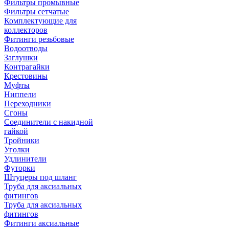
Фильтры промывные
Фильтры сетчатые
Комплектующие для
коллекторов
Фитинги резьбовые
Водоотводы
Заглушки
Контрагайки
Крестовины
Муфты
Ниппели
Переходники
Сгоны
Соединители с накидной
гайкой
Тройники
Уголки
Удлинители
Футорки
Штуцеры под шланг
Труба для аксиальных
фитингов
Труба для аксиальных
фитингов
Фитинги аксиальные