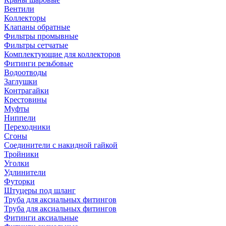
Вентили
Коллекторы
Клапаны обратные
Фильтры промывные
Фильтры сетчатые
Комплектующие для коллекторов
Фитинги резьбовые
Водоотводы
Заглушки
Контрагайки
Крестовины
Муфты
Ниппели
Переходники
Сгоны
Соединители с накидной гайкой
Тройники
Уголки
Удлинители
Футорки
Штуцеры под шланг
Труба для аксиальных фитингов
Труба для аксиальных фитингов
Фитинги аксиальные