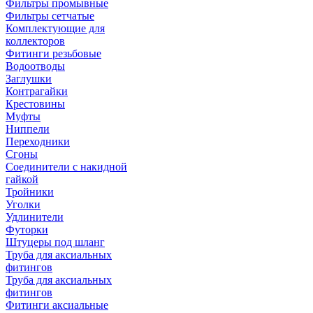
Фильтры промывные
Фильтры сетчатые
Комплектующие для
коллекторов
Фитинги резьбовые
Водоотводы
Заглушки
Контрагайки
Крестовины
Муфты
Ниппели
Переходники
Сгоны
Соединители с накидной
гайкой
Тройники
Уголки
Удлинители
Футорки
Штуцеры под шланг
Труба для аксиальных
фитингов
Труба для аксиальных
фитингов
Фитинги аксиальные