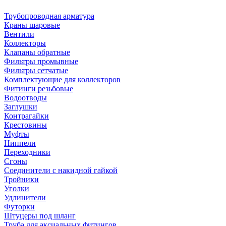
Трубопроводная арматура
Краны шаровые
Вентили
Коллекторы
Клапаны обратные
Фильтры промывные
Фильтры сетчатые
Комплектующие для коллекторов
Фитинги резьбовые
Водоотводы
Заглушки
Контрагайки
Крестовины
Муфты
Ниппели
Переходники
Сгоны
Соединители с накидной гайкой
Тройники
Уголки
Удлинители
Футорки
Штуцеры под шланг
Труба для аксиальных фитингов