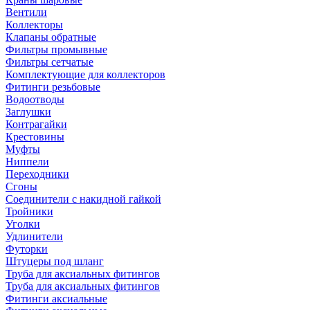
Вентили
Коллекторы
Клапаны обратные
Фильтры промывные
Фильтры сетчатые
Комплектующие для коллекторов
Фитинги резьбовые
Водоотводы
Заглушки
Контрагайки
Крестовины
Муфты
Ниппели
Переходники
Сгоны
Соединители с накидной гайкой
Тройники
Уголки
Удлинители
Футорки
Штуцеры под шланг
Труба для аксиальных фитингов
Труба для аксиальных фитингов
Фитинги аксиальные