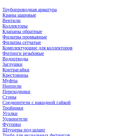
Трубопроводная арматура
Краны шаровые
Вентили
Коллекторы
Клапаны обратные
Фильтры промывные
Фильтры сетчатые
Комплектующие для коллекторов
Фитинги резьбовые
Водоотводы
Заглушки
Контрагайки
Крестовины
Муфты
Ниппели
Переходники
Сгоны
Соединители с накидной гайкой
Тройники
Уголки
Удлинители
Футорки
Штуцеры под шланг
Труба для аксиальных фитингов