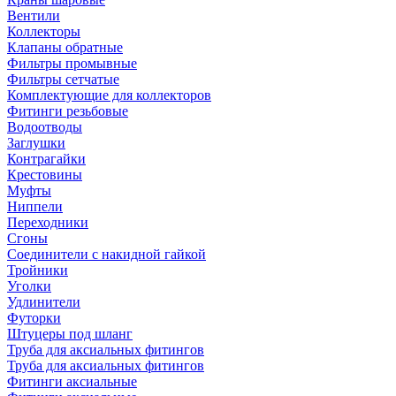
Вентили
Коллекторы
Клапаны обратные
Фильтры промывные
Фильтры сетчатые
Комплектующие для коллекторов
Фитинги резьбовые
Водоотводы
Заглушки
Контрагайки
Крестовины
Муфты
Ниппели
Переходники
Сгоны
Соединители с накидной гайкой
Тройники
Уголки
Удлинители
Футорки
Штуцеры под шланг
Труба для аксиальных фитингов
Труба для аксиальных фитингов
Фитинги аксиальные