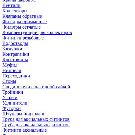
Вентили
Коллекторы
Клапаны обратные
Фильтры промывные
Фильтры сетчатые
Комплектующие для коллекторов
Фитинги резьбовые
Водоотводы
Заглушки
Контрагайки
Крестовины
Муфты
Ниппели
Переходники
Сгоны
Соединители с накидной гайкой
Тройники
Уголки
Удлинители
Футорки
Штуцеры под шланг
Труба для аксиальных фитингов
Труба для аксиальных фитингов
Фитинги аксиальные