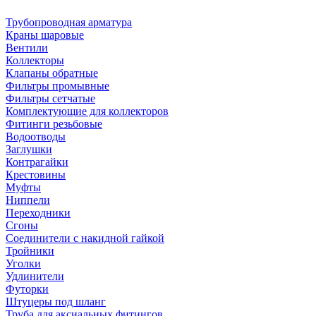
Трубопроводная арматура
Краны шаровые
Вентили
Коллекторы
Клапаны обратные
Фильтры промывные
Фильтры сетчатые
Комплектующие для коллекторов
Фитинги резьбовые
Водоотводы
Заглушки
Контрагайки
Крестовины
Муфты
Ниппели
Переходники
Сгоны
Соединители с накидной гайкой
Тройники
Уголки
Удлинители
Футорки
Штуцеры под шланг
Труба для аксиальных фитингов