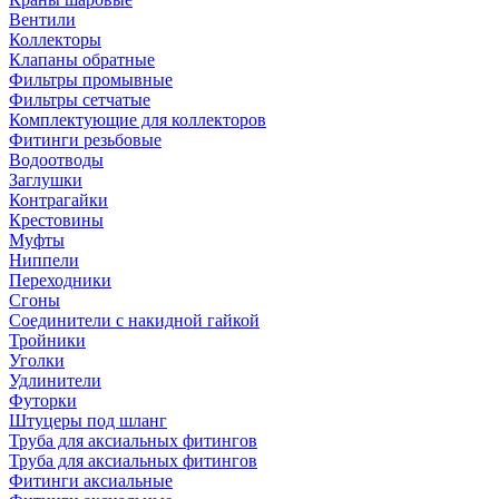
Вентили
Коллекторы
Клапаны обратные
Фильтры промывные
Фильтры сетчатые
Комплектующие для коллекторов
Фитинги резьбовые
Водоотводы
Заглушки
Контрагайки
Крестовины
Муфты
Ниппели
Переходники
Сгоны
Соединители с накидной гайкой
Тройники
Уголки
Удлинители
Футорки
Штуцеры под шланг
Труба для аксиальных фитингов
Труба для аксиальных фитингов
Фитинги аксиальные