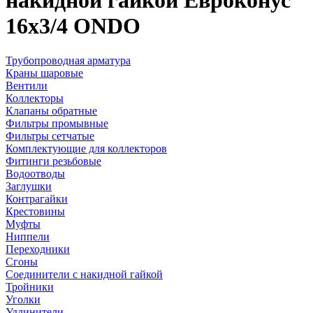
накидной гайкой Евроконус
16х3/4 ONDO
Трубопроводная арматура
Краны шаровые
Вентили
Коллекторы
Клапаны обратные
Фильтры промывные
Фильтры сетчатые
Комплектующие для коллекторов
Фитинги резьбовые
Водоотводы
Заглушки
Контрагайки
Крестовины
Муфты
Ниппели
Переходники
Сгоны
Соединители с накидной гайкой
Тройники
Уголки
Удлинители