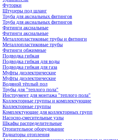
Футорки
Штуцеры под шланг
Труба для аксиальных фитингов
Труба для аксиальных фитингов
Фитинги аксиальные
Фитинги аксиальные
Металлопластиковые трубы и фитинги
Металлопластиковые трубы
Фитинги обжимные
Подводка гибкая
Подводка гибкая для воды
Подводка гибкая для газа
Муфты диэлектрические
Муфты диэлектрические
Водяной тёплый пол
Трубы для "теплого пола"
Инструмент для монтажа "теплого пола"
Коллекторные группы и комплектующие
Коллекторные группы
Комплектующие для коллекторных групп
Насосно-смесительные узлы
Шкафы распределительные
Отопительное оборудование
Радиаторы отопления