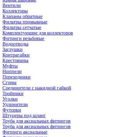
Вентили
Коллекторы
Клапаны обратные
Фильтры промывные
Фильтры сетчатые
Комплектующие для коллекторов
Фитинги резьбовые
Водоотводы
Заглушки
Контрагайки
Крестовины
Муфты
Ниппели
Переходники
Сгоны
Соединители с накидной гайкой
Тройники
Уголки
Удлинители
Футорки
Штуцеры под шланг
Труба для аксиальных фитингов
Труба для аксиальных фитингов
Фитинги аксиальные