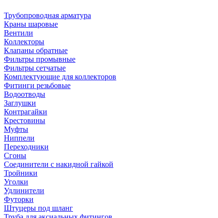
Трубопроводная арматура
Краны шаровые
Вентили
Коллекторы
Клапаны обратные
Фильтры промывные
Фильтры сетчатые
Комплектующие для коллекторов
Фитинги резьбовые
Водоотводы
Заглушки
Контрагайки
Крестовины
Муфты
Ниппели
Переходники
Сгоны
Соединители с накидной гайкой
Тройники
Уголки
Удлинители
Футорки
Штуцеры под шланг
Труба для аксиальных фитингов