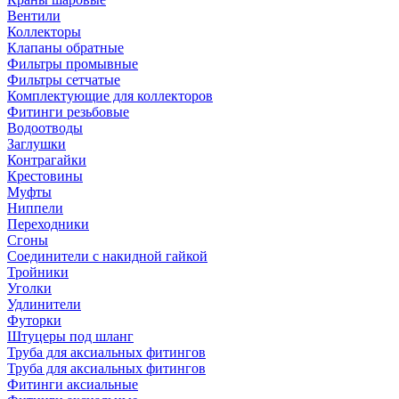
Вентили
Коллекторы
Клапаны обратные
Фильтры промывные
Фильтры сетчатые
Комплектующие для коллекторов
Фитинги резьбовые
Водоотводы
Заглушки
Контрагайки
Крестовины
Муфты
Ниппели
Переходники
Сгоны
Соединители с накидной гайкой
Тройники
Уголки
Удлинители
Футорки
Штуцеры под шланг
Труба для аксиальных фитингов
Труба для аксиальных фитингов
Фитинги аксиальные