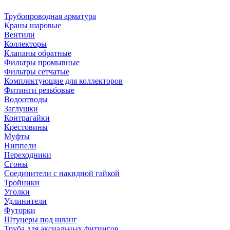
Трубопроводная арматура
Краны шаровые
Вентили
Коллекторы
Клапаны обратные
Фильтры промывные
Фильтры сетчатые
Комплектующие для коллекторов
Фитинги резьбовые
Водоотводы
Заглушки
Контрагайки
Крестовины
Муфты
Ниппели
Переходники
Сгоны
Соединители с накидной гайкой
Тройники
Уголки
Удлинители
Футорки
Штуцеры под шланг
Труба для аксиальных фитингов