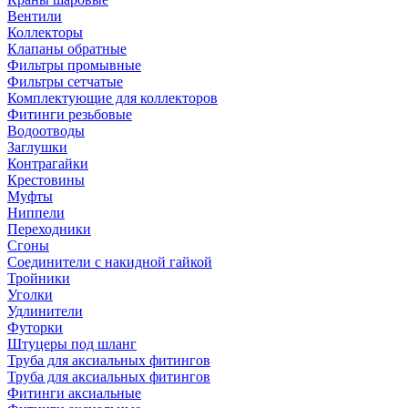
Вентили
Коллекторы
Клапаны обратные
Фильтры промывные
Фильтры сетчатые
Комплектующие для коллекторов
Фитинги резьбовые
Водоотводы
Заглушки
Контрагайки
Крестовины
Муфты
Ниппели
Переходники
Сгоны
Соединители с накидной гайкой
Тройники
Уголки
Удлинители
Футорки
Штуцеры под шланг
Труба для аксиальных фитингов
Труба для аксиальных фитингов
Фитинги аксиальные